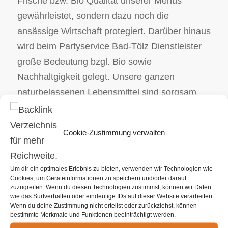
Frische bzw. Bio Qualität unserer Menüs
gewährleistet, sondern dazu noch die
ansässige Wirtschaft protegiert. Darüber hinaus
wird beim Partyservice Bad-Tölz Dienstleister
große Bedeutung bzgl. Bio sowie
Nachhaltgigkeit gelegt. Unsere ganzen
naturbelassenen Lebensmittel sind sorgsam
ausgewählt und kommen von bewährten
Erzeugern. Wir als Ihr Caterer veranstalten und
Cookie-Zustimmung verwalten
begleiten Ihr bevorstehendes Ereignis.
Unabhängig davon, ob es sich um Ihr
Ostercatering oder eine Stehparty handelt, wir
Um dir ein optimales Erlebnis zu bieten, verwenden wir Technologien wie
Cookies, um Geräteinformationen zu speichern und/oder darauf
sind da, um diese Herausforderungen mit
zuzugreifen. Wenn du diesen Technologien zustimmst, können wir Daten
wie das Surfverhalten oder eindeutige IDs auf dieser Website verarbeiten.
Bravour aber ebenso Handwerksgeschick zu
Wenn du deine Zustimmung nicht erteilst oder zurückziehst, können
leisten. Unser umfangreiches Catering Angebot
bestimmte Merkmale und Funktionen beeinträchtigt werden.