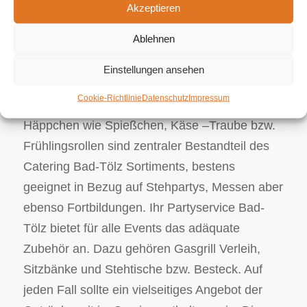
reicht von erstklassigem Snacks bzw.
Akzeptieren
klassische Menüs bis hin zu extravaganten
Ablehnen
Partyservice Varianten hinsichtlich
geschäftliche Events oder auch individuelle
Einstellungen ansehen
Partys.
Exklusives Catering und Partyservice
Cookie-Richtlinie
Datenschutz
Impressum
Bad-Tölz.
Häppchen wie Spießchen, Käse –Traube bzw.
Frühlingsrollen sind zentraler Bestandteil des
Catering Bad-Tölz Sortiments, bestens
geeignet in Bezug auf Stehpartys, Messen aber
ebenso Fortbildungen. Ihr Partyservice Bad-
Tölz bietet für alle Events das adäquate
Zubehör an. Dazu gehören Gasgrill Verleih,
Sitzbänke und Stehtische bzw. Besteck. Auf
jeden Fall sollte ein vielseitiges Angebot der