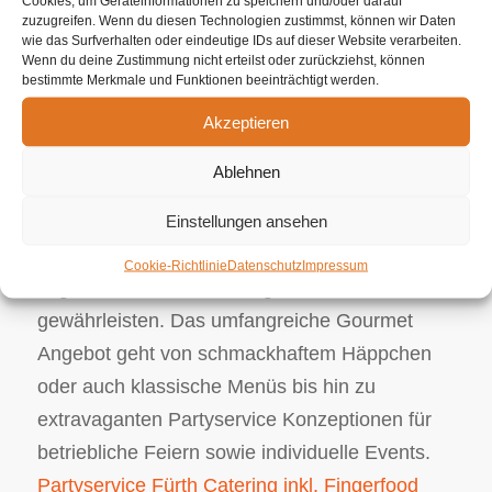
Cookies, um Geräteinformationen zu speichern und/oder darauf
zuzugreifen. Wenn du diesen Technologien zustimmst, können wir Daten
ganzen naturbelassenen Lebensmittel wurden
wie das Surfverhalten oder eindeutige IDs auf dieser Website verarbeiten.
ganz akkurat geprüft und kommen von soliden
Wenn du deine Zustimmung nicht erteilst oder zurückziehst, können
bestimmte Merkmale und Funktionen beeinträchtigt werden.
Erzeugern. Wir als Ihr Partyservice erarbeiten
Akzeptieren
Ihr persönliches Geschehnis. Ungeachtet
dessen, ob es sich um ein Hochzeitscatering
Ablehnen
beziehungsweise Geburststagscatering
Einstellungen ansehen
handelt, Ihr Partyservice ist da, um sämtliche
kulinarische Ersuchen in Perfektion aber
Cookie-Richtlinie
Datenschutz
Impressum
zugleich auch Handwerksgeschick zu
gewährleisten. Das umfangreiche Gourmet
Angebot geht von schmackhaftem Häppchen
oder auch klassische Menüs bis hin zu
extravaganten Partyservice Konzeptionen für
betriebliche Feiern sowie individuelle Events.
Partyservice Fürth Catering inkl. Fingerfood