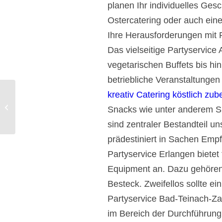
planen Ihr individuelles Ge
Ostercatering oder auch eine 
Ihre Herausforderungen mit Pe
Das vielseitige Partyservic
vegetarischen Buffets bis hin
betriebliche Veranstaltungen
kreativ Catering köstlich zube
Partyservice Fürth Catering vegan,
Snacks wie unter anderem S
fleischig, vegetarisch.
sind zentraler Bestandteil u
prädestiniert in Sachen Em
Partyservice Erlangen bietet
Equipment an. Dazu gehören G
Besteck. Zweifellos sollte ei
Partyservice Bad-Teinach-Zav
im Bereich der Durchführung 