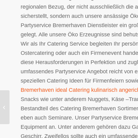
regionalen Bezug, der nicht ausschließlich die 
sicherstellt, sondern auch unsere ansässige Ö
Partyservice Bremerhaven Dienstleister ein gro
gelegt. Alle unsere Öko Erzeugnisse sind beh
Wir als Ihr Catering Service begleiten Ihr persö
Ostercatering oder auch ein Firmenevent handelt
diese Herausforderungen in Perfektion und zug
umfassendes Partyservice Angebot reicht von e
speziellen Catering Ideen für Firmenfeiern sowi
Bremerhaven ideal Catering kulinarisch angerich
Snacks wie unter anderem Nuggets, Käse –Trau
Tolles Catering Bremen Partyservice
Bestandteil des Catering Bremerhaven Sortime
100% lecker und schnell.
eben auch Seminare. Unser Partyservice Bremerh
Equipment an. Unter anderem gehören dazu Gasg
Geschirr. Zweifellos sollte auch ein umfassend