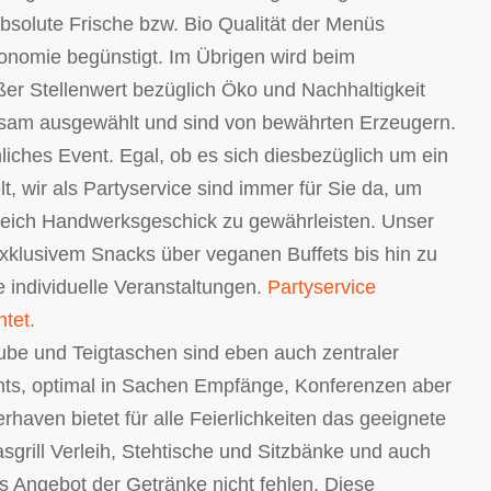
absolute Frische bzw. Bio Qualität der Menüs
konomie begünstigt. Im Übrigen wird beim
ßer Stellenwert bezüglich Öko und Nachhaltigkeit
utsam ausgewählt und sind von bewährten Erzeugern.
nliches Event. Egal, ob es sich diesbezüglich um ein
, wir als Partyservice sind immer für Sie da, um
leich Handwerksgeschick zu gewährleisten. Unser
xklusivem Snacks über veganen Buffets bis hin zu
e individuelle Veranstaltungen.
Partyservice
tet.
be und Teigtaschen sind eben auch zentraler
nts, optimal in Sachen Empfänge, Konferenzen aber
aven bietet für alle Feierlichkeiten das geeignete
rill Verleih, Stehtische und Sitzbänke und auch
es Angebot der Getränke nicht fehlen. Diese