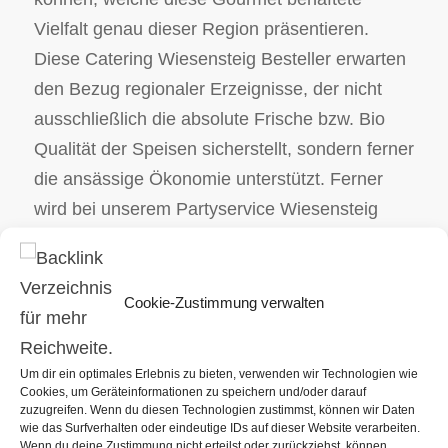
Vielfalt genau dieser Region präsentieren.
Diese Catering Wiesensteig Besteller erwarten
den Bezug regionaler Erzeignisse, der nicht
ausschließlich die absolute Frische bzw. Bio
Qualität der Speisen sicherstellt, sondern ferner
die ansässige Ökonomie unterstützt. Ferner
wird bei unserem Partyservice Wiesensteig
Unternehmen große Bedeutung auf
Nachhaltigkeit und Bio gelegt. Die ganzen Bio
Lebensmittel werden ganz genau ausgewählt
Cookie-Zustimmung verwalten
und kommen von sehr guten Bauern. Wir als
Ihr Partyservice planen und begleiten Ihr
Um dir ein optimales Erlebnis zu bieten, verwenden wir Technologien wie
persönliches Ereignis. Egal, ob es sich um ein
Cookies, um Geräteinformationen zu speichern und/oder darauf
zuzugreifen. Wenn du diesen Technologien zustimmst, können wir Daten
Weihnachtscatering oder einen BBQ handelt,
wie das Surfverhalten oder eindeutige IDs auf dieser Website verarbeiten.
Wenn du deine Zustimmung nicht erteilst oder zurückziehst, können