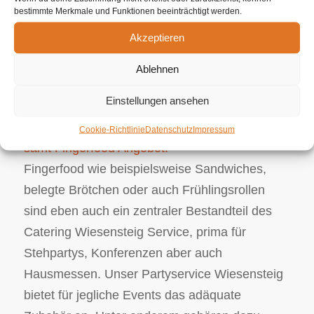
wir sind da, um Ihre Wünsche mit Bravour
bestimmte Merkmale und Funktionen beeinträchtigt werden.
sowie Professionalität umzusetzen. Unser
Akzeptieren
umfassendes Angebot reicht von exzellentem
Häppchen über veganen Menüs bis zu
Ablehnen
speziellen Catering Konzeptionen in Bezug auf
Einstellungen ansehen
Betriebsfeiern sowie individuelle Events.
Wiesensteig Catering und Partyservice 100%
Cookie-Richtlinie
Datenschutz
Impressum
samt Fingerfood Angebot.
Fingerfood wie beispielsweise Sandwiches,
belegte Brötchen oder auch Frühlingsrollen
sind eben auch ein zentraler Bestandteil des
Catering Wiesensteig Service, prima für
Stehpartys, Konferenzen aber auch
Hausmessen. Unser Partyservice Wiesensteig
bietet für jegliche Events das adäquate