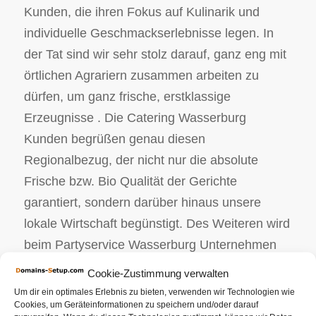
Kunden, die ihren Fokus auf Kulinarik und
individuelle Geschmackserlebnisse legen. In
der Tat sind wir sehr stolz darauf, ganz eng mit
örtlichen Agrariern zusammen arbeiten zu
dürfen, um ganz frische, erstklassige
Erzeugnisse . Die Catering Wasserburg
Kunden begrüßen genau diesen
Regionalbezug, der nicht nur die absolute
Frische bzw. Bio Qualität der Gerichte
garantiert, sondern darüber hinaus unsere
lokale Wirtschaft begünstigt. Des Weiteren wird
beim Partyservice Wasserburg Unternehmen
große Bedeutung bzgl. Öko und Nachhaltigkeit
Cookie-Zustimmung verwalten
gelegt. Alle unsere Öko Erzeugnisse wurden
Um dir ein optimales Erlebnis zu bieten, verwenden wir Technologien wie
Cookies, um Geräteinformationen zu speichern und/oder darauf
genauestens geprüft und kommen von sehr