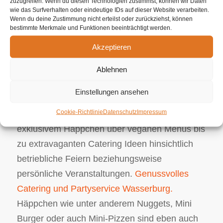
zuzugreifen. Wenn du diesen Technologien zustimmst, können wir Daten
guten Anbietern. Wir als Ihr Caterer arrangieren
wie das Surfverhalten oder eindeutige IDs auf dieser Website verarbeiten.
Wenn du deine Zustimmung nicht erteilst oder zurückziehst, können
und planen Ihr bevorstehendes Event.
bestimmte Merkmale und Funktionen beeinträchtigt werden.
Ungeachtet dessen, ob es sich um ein
Akzeptieren
Ostercatering bzw. ein Firmenevent handelt, wir
sind vor Ort, um diese kulinarische Ersuchen
Ablehnen
mit Perfektion aber zugleich auch
Einstellungen ansehen
Handwerksgeschick umzusetzen. Dieses
Cookie-Richtlinie
Datenschutz
Impressum
umfangreiche Gourmet Angebot reicht von
exklusivem Häppchen über veganen Menüs bis
zu extravaganten Catering Ideen hinsichtlich
betriebliche Feiern beziehungsweise
persönliche Veranstaltungen.
Genussvolles
Catering und Partyservice Wasserburg.
Häppchen wie unter anderem Nuggets, Mini
Burger oder auch Mini-Pizzen sind eben auch