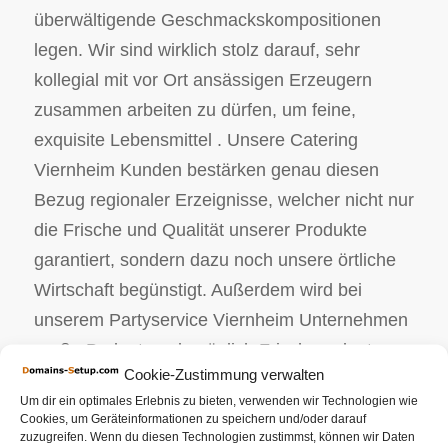
überwältigende Geschmackskompositionen
legen. Wir sind wirklich stolz darauf, sehr
kollegial mit vor Ort ansässigen Erzeugern
zusammen arbeiten zu dürfen, um feine,
exquisite Lebensmittel . Unsere Catering
Viernheim Kunden bestärken genau diesen
Bezug regionaler Erzeignisse, welcher nicht nur
die Frische und Qualität unserer Produkte
garantiert, sondern dazu noch unsere örtliche
Wirtschaft begünstigt. Außerdem wird bei
unserem Partyservice Viernheim Unternehmen
große Bedeutung bezüglich Frische gelegt.
Cookie-Zustimmung verwalten
Sämtliche naturbelassenen Produkte werden
Um dir ein optimales Erlebnis zu bieten, verwenden wir Technologien wie
ganz genau ausgewählt und stammen von sehr
Cookies, um Geräteinformationen zu speichern und/oder darauf
zuzugreifen. Wenn du diesen Technologien zustimmst, können wir Daten
guten Landwirten. Wir als Ihr Catering Service