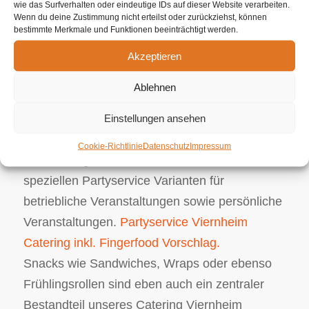
wie das Surfverhalten oder eindeutige IDs auf dieser Website verarbeiten.
planen und begleiten Ihr persönliches Event.
Wenn du deine Zustimmung nicht erteilst oder zurückziehst, können
bestimmte Merkmale und Funktionen beeinträchtigt werden.
Ungeachtet dessen, ob es sich dabei um Ihr
Akzeptieren
Hochzeitscatering oder auch
Geburststagscatering handelt, wir sind da, um
Ablehnen
diese kulinarische Ersuchen mit Bravour und
Einstellungen ansehen
Versiertheit umzusetzen. Unser umfassendes
Partyservice Angebot reicht von luxuriösem
Cookie-Richtlinie
Datenschutz
Impressum
Grillcatering bzw. klassische Menüs bis hin zu
speziellen Partyservice Varianten für
betriebliche Veranstaltungen sowie persönliche
Veranstaltungen.
Partyservice Viernheim
Catering inkl. Fingerfood Vorschlag.
Snacks wie Sandwiches, Wraps oder ebenso
Frühlingsrollen sind eben auch ein zentraler
Bestandteil unseres Catering Viernheim