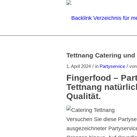
Tettnang Catering und 
/
/
1. April 2024
in
Partyservice
vo
Fingerfood – Par
Tettnang natürli
Qualität.
Versuchen Sie diese Partyser
ausgezeichneter Partyservice