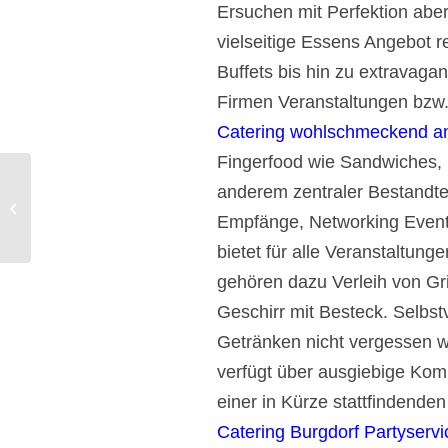
Ersuchen mit Perfektion aber 
vielseitige Essens Angebot 
Buffets bis hin zu extravaga
Firmen Veranstaltungen bzw.
Catering wohlschmeckend an
Fingerfood wie Sandwiches, 
anderem zentraler Bestandtei
Pfullingen Partyservice und Catering
plus Fingerfood Menü.
Empfänge, Networking Events
bietet für alle Veranstaltun
gehören dazu Verleih von Gri
Geschirr mit Besteck. Selbst
Getränken nicht vergessen we
verfügt über ausgiebige Kom
einer in Kürze stattfindenden
Catering Burgdorf Partyservi