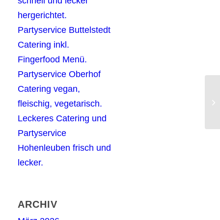
schnell und lecker
hergerichtet.
Partyservice Buttelstedt
Catering inkl.
Fingerfood Menü.
Partyservice Oberhof
Catering vegan,
Ca
fleischig, vegetarisch.
Pa
Leckeres Catering und
Partyservice
Hohenleuben frisch und
lecker.
ARCHIV