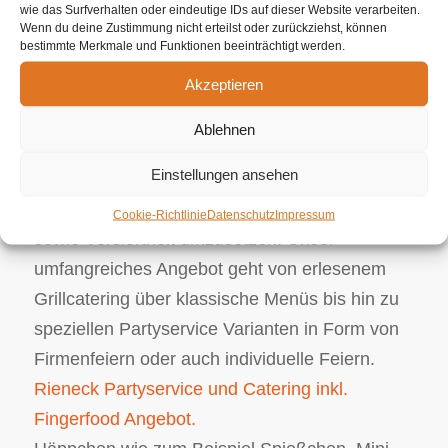
wie das Surfverhalten oder eindeutige IDs auf dieser Website verarbeiten.
sind akkurat überprüft und stammen von
Wenn du deine Zustimmung nicht erteilst oder zurückziehst, können
bestimmte Merkmale und Funktionen beeinträchtigt werden.
zuverlässigen Anbietern. Wir als Ihr
Akzeptieren
Partyservice organisieren Ihr persönliches
Ereignis. Ungeachtet dessen, ob es sich um Ihr
Ablehnen
Hochzeitscatering oder auch einen
Einstellungen ansehen
Sektempfang handelt, wir sind da, um alle
kulinarischen Herausforderungen in Perfektion
Cookie-Richtlinie
Datenschutz
Impressum
sowie Versiertheit umzusetzen. Unser
umfangreiches Angebot geht von erlesenem
Grillcatering über klassische Menüs bis hin zu
speziellen Partyservice Varianten in Form von
Firmenfeiern oder auch individuelle Feiern.
Rieneck Partyservice und Catering inkl.
Fingerfood Angebot.