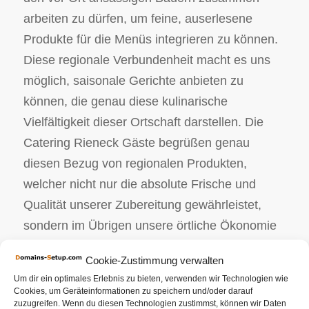
arbeiten zu dürfen, um feine, auserlesene
Produkte für die Menüs integrieren zu können.
Diese regionale Verbundenheit macht es uns
möglich, saisonale Gerichte anbieten zu
können, die genau diese kulinarische
Vielfältigkeit dieser Ortschaft darstellen. Die
Catering Rieneck Gäste begrüßen genau
diesen Bezug von regionalen Produkten,
welcher nicht nur die absolute Frische und
Qualität unserer Zubereitung gewährleistet,
sondern im Übrigen unsere örtliche Ökonomie
maßgeblich begünstigt. Ebenso wird bei
Cookie-Zustimmung verwalten
unserem Partyservice Rieneck Unternehmen
Um dir ein optimales Erlebnis zu bieten, verwenden wir Technologien wie
ein großer Stellenwert bezüglich ökologische
Cookies, um Geräteinformationen zu speichern und/oder darauf
zuzugreifen. Wenn du diesen Technologien zustimmst, können wir Daten
Qualität gelegt. Alle unsere Bio Erzeugnisse