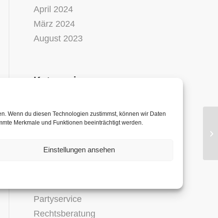
April 2024
März 2024
August 2023
Kategorien
Business
Catering
fen. Wenn du diesen Technologien zustimmst, können wir Daten
timmte Merkmale und Funktionen beeinträchtigt werden.
Catering Dienstleistungen
Ex
Em
Finanzen
Einstellungen ansehen
Hosting
Marketing
News
Partyservice
Rechtsberatung