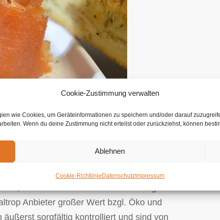
Cookie-Zustimmung verwalten
ogien wie Cookies, um Geräteinformationen zu speichern und/oder darauf zuzugrei
rarbeiten. Wenn du deine Zustimmung nicht erteilst oder zurückziehst, können bes
m beliebten Partyservice für alle Menschen, welche
 Kompositionen legen. In der Tat sind wir stolz
Ablehnen
men zu arbeiten, um frische, erstklassige Produkte .
Bezug regionaler Erzeignisse, welcher nicht nur die
Cookie-Richtlinie
Datenschutz
Impressum
tiert, sondern vielmehr die ortsansässige Wirtschaft
altrop Anbieter großer Wert bzgl. Öko und
äußerst sorgfältig kontrolliert und sind von