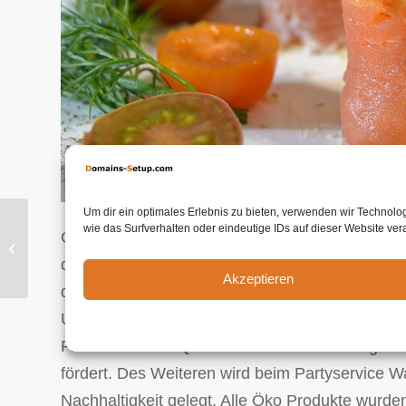
Um dir ein optimales Erlebnis zu bieten, verwenden wir Technol
wie das Surfverhalten oder eindeutige IDs auf dieser Website ve
Genau solche Qualifikationen machen uns zu de
Partyservice und Catering Tönisvorst
plus Fingerfood Aktion.
den Fokus auf Anspruch aber ebenso persönliche
Akzeptieren
darauf, kollegial mit örtlichen Landwirten zusam
Unsere Catering Waltrop Gäste erwarten diesen 
Frische und Bio Qualität unserer Produkte garan
fördert. Des Weiteren wird beim Partyservice W
Nachhaltigkeit gelegt. Alle Öko Produkte wurden 