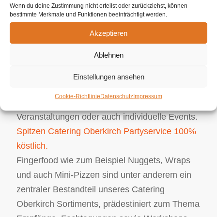
beziehungsweise eine wichtige
Wenn du deine Zustimmung nicht erteilst oder zurückziehst, können
Geschäftsveranstaltung handelt, wir als Ihr
bestimmte Merkmale und Funktionen beeinträchtigt werden.
Caterer sind für Sie da, um all Ihre Wünsche
Akzeptieren
mit Perfektion aber ebenso Handwerksgeschick
Ablehnen
umzusetzen. Dieses umfassende Angebot
reicht von hochwertigem Häppchen über
Einstellungen ansehen
vegetarischen Buffets bis zu extravaganten
Cookie-Richtlinie
Datenschutz
Impressum
Catering Varianten in Bezug auf betriebliche
Veranstaltungen oder auch individuelle Events.
Spitzen Catering Oberkirch Partyservice 100%
köstlich.
Fingerfood wie zum Beispiel Nuggets, Wraps
und auch Mini-Pizzen sind unter anderem ein
zentraler Bestandteil unseres Catering
Oberkirch Sortiments, prädestiniert zum Thema