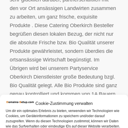
den vor Ort ansässigen Landwirten zusammen
zu arbeiten, um ganz frische, exquisite
Produkte . Diese Catering Oberkirch Besteller
begrüßen diesen lokalen Bezug, der nicht nur
die absolute Frische bzw. Bio Qualität unserer
Produkte gewährleistet, sondern überdies die
ortsansässige Wirtschaft begünstigt. Im
Übrigen wird bei unserem Partyservice
Oberkirch Dienstleister große Bedeutung bzgl.
Bio Qualität gelegt. Alle Bio Produkte sind ganz
genau kontrolliert und kommen von 1A Bauern.
Wir als Ihr Caterer arrangieren und planen Ihr
Cookie-Zustimmung verwalten
bevorstehendes Event. Ungeachtet dessen, ob
Um dir ein optimales Erlebnis zu bieten, verwenden wir Technologien wie
Cookies, um Geräteinformationen zu speichern und/oder darauf
es sich dabei um ein Hochzeitscatering
zuzugreifen. Wenn du diesen Technologien zustimmst, können wir Daten
wie das Surfverhalten oder eindeutige IDs auf dieser Website verarbeiten.