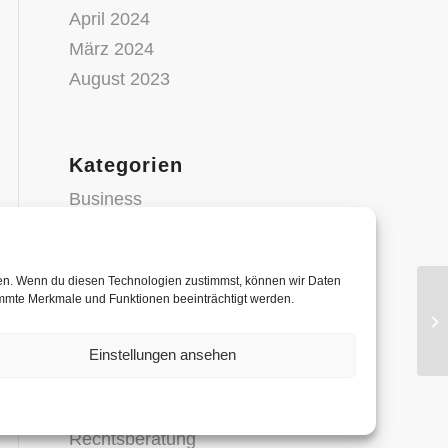
April 2024
März 2024
August 2023
Kategorien
Business
Catering
Catering Dienstleistungen
fen. Wenn du diesen Technologien zustimmst, können wir Daten
Finanzen
timmte Merkmale und Funktionen beeinträchtigt werden.
Pa
Hosting
fr
Marketing
Einstellungen ansehen
News
Partyservice
Rechtsberatung