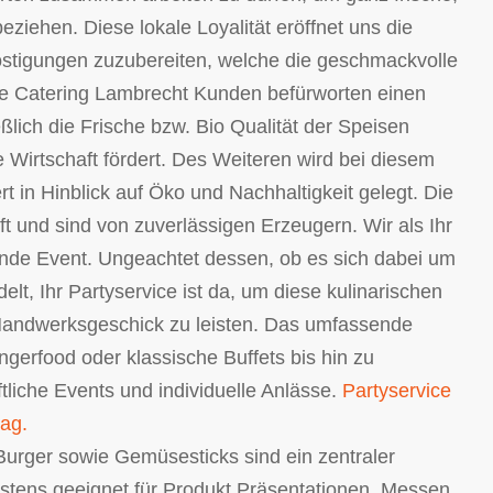
ziehen. Diese lokale Loyalität eröffnet uns die
östigungen zuzubereiten, welche die geschmackvolle
ese Catering Lambrecht Kunden befürworten einen
lich die Frische bzw. Bio Qualität der Speisen
 Wirtschaft fördert. Des Weiteren wird bei diesem
t in Hinblick auf Öko und Nachhaltigkeit gelegt. Die
 und sind von zuverlässigen Erzeugern. Wir als Ihr
nde Event. Ungeachtet dessen, ob es sich dabei um
lt, Ihr Partyservice ist da, um diese kulinarischen
Handwerksgeschick zu leisten. Das umfassende
gerfood oder klassische Buffets bis hin zu
tliche Events und individuelle Anlässe.
Partyservice
ag.
Burger sowie Gemüsesticks sind ein zentraler
estens geeignet für Produkt Präsentationen, Messen