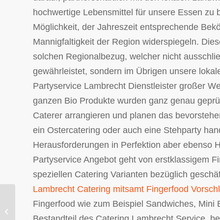
hochwertige Lebensmittel für unsere Essen zu be
Möglichkeit, der Jahreszeit entsprechende Bek
Mannigfaltigkeit der Region widerspiegeln. Di
solchen Regionalbezug, welcher nicht ausschließ
gewährleistet, sondern im Übrigen unsere lokale
Partyservice Lambrecht Dienstleister großer Wer
ganzen Bio Produkte wurden ganz genau geprüft
Caterer arrangieren und planen das bevorstehe
ein Ostercatering oder auch eine Stehparty hande
Herausforderungen in Perfektion aber ebenso 
Partyservice Angebot geht von erstklassigem Fin
speziellen Catering Varianten bezüglich geschäf
Lambrecht Catering mitsamt Fingerfood Vorschl
Fingerfood wie zum Beispiel Sandwiches, Mini 
Partyservice und Catering Bad-
Münster inkl. Fingerfood Menü.
Bestandteil des Catering Lambrecht Service, b