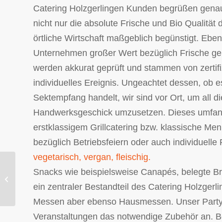
Catering Holzgerlingen Kunden begrüßen genau
nicht nur die absolute Frische und Bio Qualität 
örtliche Wirtschaft maßgeblich begünstigt. Ebe
Unternehmen großer Wert bezüglich Frische ge
werden akkurat geprüft und stammen von zertifiz
individuelles Ereignis. Ungeachtet dessen, ob e
Sektempfang handelt, wir sind vor Ort, um all d
Handwerksgeschick umzusetzen. Dieses umfangr
erstklassigem Grillcatering bzw. klassische Men
bezüglich Betriebsfeiern oder auch individuelle
vegetarisch, vergan, fleischig.
Snacks wie beispielsweise Canapés, belegte Br
Partyservice und Catering Wehr mit
Fingerfood Aktion.
ein zentraler Bestandteil des Catering Holzge
Messen aber ebenso Hausmessen. Unser Partyser
Veranstaltungen das notwendige Zubehör an. Bei