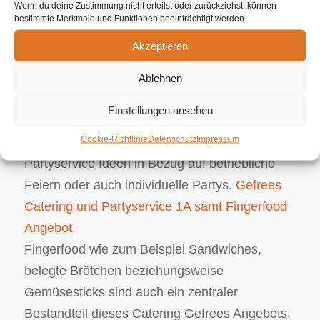
Wenn du deine Zustimmung nicht erteilst oder zurückziehst, können
Geschehnis. Egal, ob es sich um das
bestimmte Merkmale und Funktionen beeinträchtigt werden.
Ostercatering beziehungsweise einer
Akzeptieren
Firmenfeier handelt, Ihr Caterer ist da, um Ihre
kulinarische Ersuchen mit Bravour und zugleich
Ablehnen
Versiertheit zu erfüllen. Dieses umfangreiche
Einstellungen ansehen
Essens Angebot geht von feinem Grillcatering
Cookie-Richtlinie
Datenschutz
Impressum
oder veganen Buffets bis hin zu speziellen
Partyservice Ideen in Bezug auf betriebliche
Feiern oder auch individuelle Partys.
Gefrees
Catering und Partyservice 1A samt Fingerfood
Angebot.
Fingerfood wie zum Beispiel Sandwiches,
belegte Brötchen beziehungsweise
Gemüsesticks sind auch ein zentraler
Bestandteil dieses Catering Gefrees Angebots,