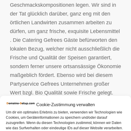
Geschmackskompositionen legen. Wir sind in
der Tat glücklich darüber, ganz eng mit den
örtlichen Landwirten zusammen arbeiten zu
dürfen, um ganz frische, exquisite Lebensmittel
. Die Catering Gefrees Gäste befürworten den
lokalen Bezug, welcher nicht ausschließlich die
Frische und Qualität der Speisen garantiert,
sondern ferner unsere ortsansässige Ökonomie
maßgeblich fördert. Ebenso wird bei diesem
Partyservice Gefrees Unternehmen großer
Wert bzgl. Bio Qualität sowie Frische gelegt.
Die ganzen naturbelassenen Erzeugnisse
Cookie-Zustimmung verwalten
wurden sorgfältig ausgewählt und kommen von
Um dir ein optimales Erlebnis zu bieten, verwenden wir Technologien wie
Cookies, um Geräteinformationen zu speichern und/oder darauf
linientreuen Landwirten. Wir als Ihr
zuzugreifen. Wenn du diesen Technologien zustimmst, können wir Daten
Partyservice erarbeiten Ihr persönliches
wie das Surfverhalten oder eindeutige IDs auf dieser Website verarbeiten.