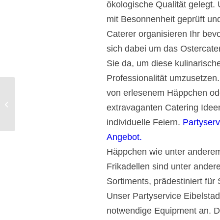
ökologische Qualität gelegt
mit Besonnenheit geprüft und
Caterer organisieren Ihr be
sich dabei um das Ostercater
Sie da, um diese kulinarisc
Professionalität umzusetzen
von erlesenem Häppchen ode
Catering Wolframs-Eschenbach
Partyservice fleischig, vegan,
extravaganten Catering Ideen
vegetarisch.
individuelle Feiern.
Partyserv
Angebot.
Häppchen wie unter anderem
Frikadellen sind unter ander
Sortiments, prädestiniert f
Unser Partyservice Eibelstadt
notwendige Equipment an. Da