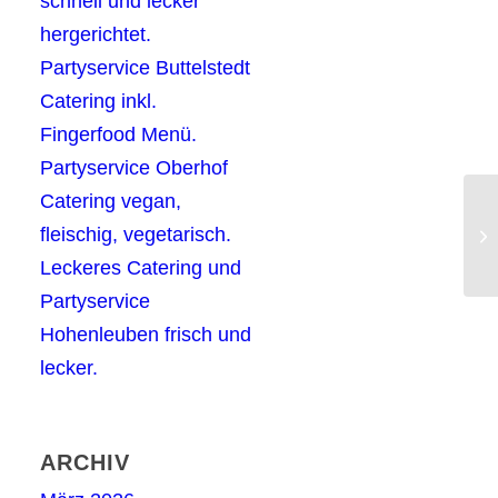
schnell und lecker
hergerichtet.
Partyservice Buttelstedt
Catering inkl.
Fingerfood Menü.
Partyservice Oberhof
Catering vegan,
Pa
fleischig, vegetarisch.
kö
Leckeres Catering und
Partyservice
Hohenleuben frisch und
lecker.
ARCHIV