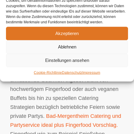
Cookies, um Geräteinformationen zu speichern und/oder darauf
zuzugreifen. Wenn du diesen Technologien zustimmst, können wir Daten
genau überprüft und kommen von sehr guten
wie das Surfverhalten oder eindeutige IDs auf dieser Website verarbeiten.
Lieferanten. Wir als Ihr Caterer veranstalten
Wenn du deine Zustimmung nicht erteilst oder zurückziehst, können
bestimmte Merkmale und Funktionen beeinträchtigt werden.
und begleiten Ihr bevorstehendes Geschehnis.
Akzeptieren
Ungeachtet dessen, ob es sich dabei um das
Hochzeitscatering oder auch
Ablehnen
Geburststagscatering handelt, Ihr Partyservice
Einstellungen ansehen
ist da, um sämtliche Wünsche mit Bravour und
Versiertheit zu gewährleisten. Dieses
Cookie-Richtlinie
Datenschutz
Impressum
umfassende Gourmet Angebot reicht von
hochwertigem Fingerfood oder auch veganen
Buffets bis hin zu speziellen Catering
Strategien bezüglich betriebliche Feiern sowie
private Partys.
Bad-Mergentheim Catering und
Partyservice ideal plus Fingerfood Vorschlag.
Fingerfood wie zum Beispiel Spießchen,