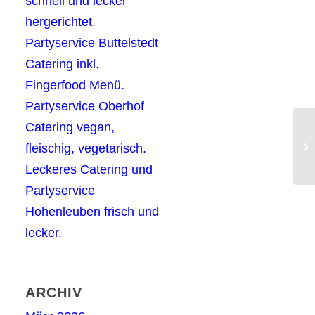
schnell und lecker
hergerichtet.
Partyservice Buttelstedt
Catering inkl.
Fingerfood Menü.
Partyservice Oberhof
Catering vegan,
Le
fleischig, vegetarisch.
1A
Leckeres Catering und
Partyservice
Hohenleuben frisch und
lecker.
ARCHIV