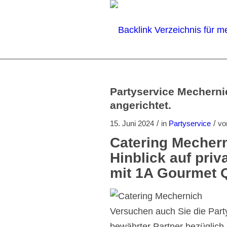
Partyservice Mechernic
angerichtet.
/
/
15. Juni 2024
in
Partyservice
v
Catering Mechern
Hinblick auf priv
mit 1A Gourmet Q
Versuchen auch Sie die Party
bewährter Partner bezüglich