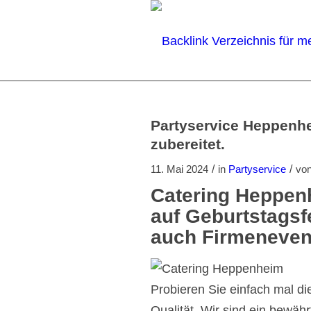
Partyservice Heppenhe
zubereitet.
/
/
11. Mai 2024
in
Partyservice
vo
Catering Heppen
auf Geburtstagsf
auch Firmenevent
Probieren Sie einfach mal di
Qualität. Wir sind ein bewäh