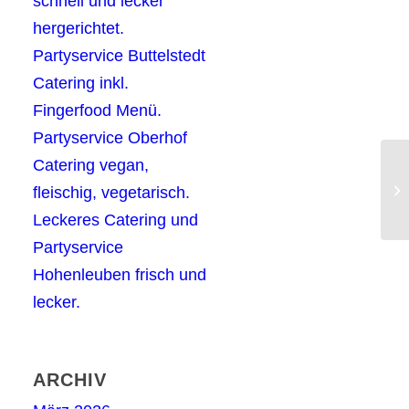
schnell und lecker
hergerichtet.
Partyservice Buttelstedt
Catering inkl.
Fingerfood Menü.
Partyservice Oberhof
Catering vegan,
Bu
fleischig, vegetarisch.
36
Leckeres Catering und
Partyservice
Hohenleuben frisch und
lecker.
ARCHIV