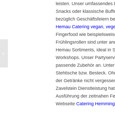
leisten. Unser umfassendes 
Snacks oder klassische Buffe
bezüglich Geschäftsfeiern be
Hemau Catering vegan, vegeta
Fingerfood wie beispielswei
Frühlingsrollen sind unter a
Hemau Sortiments, ideal in
Gourmet Catering und Partyservice
Obernburg kulinarisch.
Workshops. Unser Partyservi
passende Zubehör an. Unter 
Stehtische bzw. Besteck. O
der Getränke nicht vergesse
Zavelstein Dienstleistung h
Ausführung der zeitnahen Fei
Webseite
Catering Hemmin