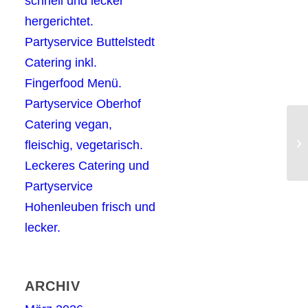
schnell und lecker
hergerichtet.
Partyservice Buttelstedt
Catering inkl.
Fingerfood Menü.
Partyservice Oberhof
Catering vegan,
Pa
fleischig, vegetarisch.
Fi
Leckeres Catering und
Partyservice
Hohenleuben frisch und
lecker.
ARCHIV