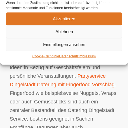
Wenn du deine Zustimmung nicht erteilst oder zurückziehst, können
um ein Ostercatering oder auch eine wichtige
bestimmte Merkmale und Funktionen beeinträchtigt werden.
Geschäftsveranstaltung handelt, wir als
Akzeptieren
Partyservice sind immer für Sie da, um alle
Ablehnen
Ersuchen in Perfektion und Versiertheit zu
erfüllen. Unser umfangreiches Angebot reicht
Einstellungen ansehen
von erlesenem Häppchen bzw. vegetarischen
Cookie-Richtlinie
Datenschutz
Impressum
Buffets bis zu extravaganten Partyservice
Ideen in Bezug auf Geschäftsfeiern und
persönliche Veranstaltungen.
Partyservice
Dingelstädt Catering mit Fingerfood Vorschlag.
Fingerfood wie beispielsweise Nuggets, Wraps
oder auch Gemüsesticks sind auch ein
zentraler Bestandteil des Catering Dingelstädt
Service, bestens geeignet in Sachen
Empfänge, Tagungen aber auch