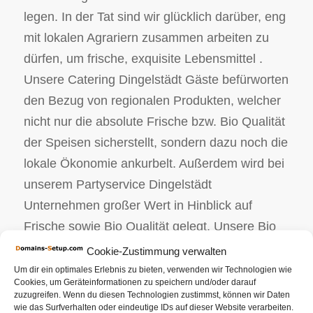
legen. In der Tat sind wir glücklich darüber, eng
mit lokalen Agrariern zusammen arbeiten zu
dürfen, um frische, exquisite Lebensmittel .
Unsere Catering Dingelstädt Gäste befürworten
den Bezug von regionalen Produkten, welcher
nicht nur die absolute Frische bzw. Bio Qualität
der Speisen sicherstellt, sondern dazu noch die
lokale Ökonomie ankurbelt. Außerdem wird bei
unserem Partyservice Dingelstädt
Unternehmen großer Wert in Hinblick auf
Frische sowie Bio Qualität gelegt. Unsere Bio
Produkte sind genauestens geprüft und
Cookie-Zustimmung verwalten
stammen von soliden Lieferanten. Wir als Ihr
Um dir ein optimales Erlebnis zu bieten, verwenden wir Technologien wie
Cookies, um Geräteinformationen zu speichern und/oder darauf
Caterer organisieren Ihr individuelles Ereignis.
zuzugreifen. Wenn du diesen Technologien zustimmst, können wir Daten
wie das Surfverhalten oder eindeutige IDs auf dieser Website verarbeiten.
Unabhängig davon, ob es sich diesbezüglich