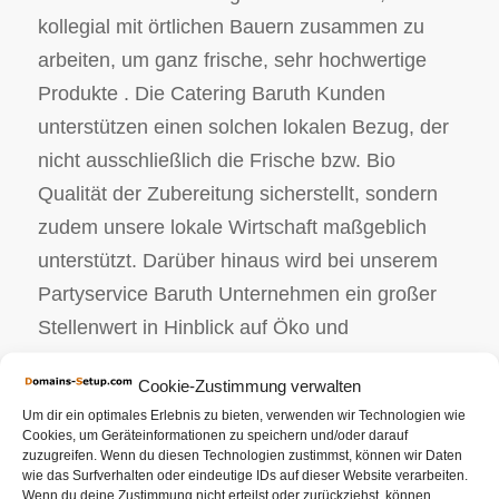
kollegial mit örtlichen Bauern zusammen zu
arbeiten, um ganz frische, sehr hochwertige
Produkte . Die Catering Baruth Kunden
unterstützen einen solchen lokalen Bezug, der
nicht ausschließlich die Frische bzw. Bio
Qualität der Zubereitung sicherstellt, sondern
zudem unsere lokale Wirtschaft maßgeblich
unterstützt. Darüber hinaus wird bei unserem
Partyservice Baruth Unternehmen ein großer
Stellenwert in Hinblick auf Öko und
Nachhaltigkeit gelegt. Die ganzen Bio Produkte
Cookie-Zustimmung verwalten
sind sorgfältig überprüft und sind von soliden
Um dir ein optimales Erlebnis zu bieten, verwenden wir Technologien wie
Erzeugern. Wir als Ihr Partyservice planen und
Cookies, um Geräteinformationen zu speichern und/oder darauf
zuzugreifen. Wenn du diesen Technologien zustimmst, können wir Daten
begleiten das bevorstehende Geschehnis.
wie das Surfverhalten oder eindeutige IDs auf dieser Website verarbeiten.
Egal, ob es sich dabei um Ihr
Wenn du deine Zustimmung nicht erteilst oder zurückziehst, können