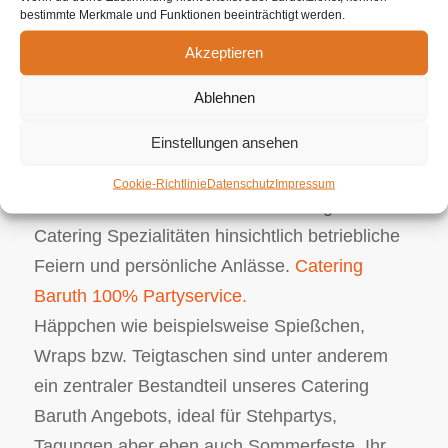
bestimmte Merkmale und Funktionen beeinträchtigt werden.
Weihnachtscatering oder auch eine wichtige
Akzeptieren
Geschäftsveranstaltung handelt, Ihr
Partyservice ist da, um diese Wünsche in
Ablehnen
Perfektion aber ebenso Handwerksgeschick zu
Einstellungen ansehen
erfüllen. Unser umfangreiches Essens Angebot
reicht von luxuriösem Häppchen über
Cookie-Richtlinie
Datenschutz
Impressum
klassische Buffets bis hin zu extravaganten
Catering Spezialitäten hinsichtlich betriebliche
Feiern und persönliche Anlässe.
Catering
Baruth 100% Partyservice.
Häppchen wie beispielsweise Spießchen,
Wraps bzw. Teigtaschen sind unter anderem
ein zentraler Bestandteil unseres Catering
Baruth Angebots, ideal für Stehpartys,
Tagungen aber eben auch Sommerfeste. Ihr