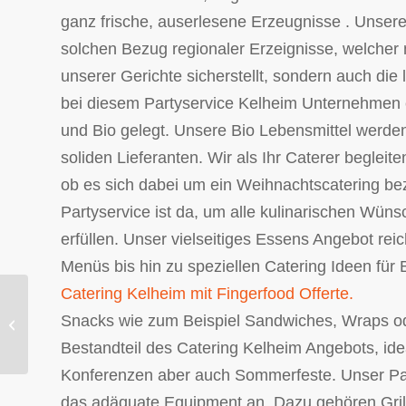
ganz frische, auserlesene Erzeugnisse . Unsere
solchen Bezug regionaler Erzeignisse, welcher n
unserer Gerichte sicherstellt, sondern auch die
bei diesem Partyservice Kelheim Unternehmen ei
und Bio gelegt. Unsere Bio Lebensmittel werde
soliden Lieferanten. Wir als Ihr Caterer beglei
ob es sich dabei um ein Weihnachtscatering be
Partyservice ist da, um alle kulinarischen Wünsc
erfüllen. Unser vielseitiges Essens Angebot re
Menüs bis hin zu speziellen Catering Ideen für 
Catering Kelheim mit Fingerfood Offerte.
Partyservice Bad-Neustadt kreativ
Snacks wie zum Beispiel Sandwiches, Wraps ode
Catering kulinarisch hergerichtet.
Bestandteil des Catering Kelheim Angebots, ide
Konferenzen aber auch Sommerfeste. Unser Part
das adäquate Equipment an. Dazu gehören Grillv