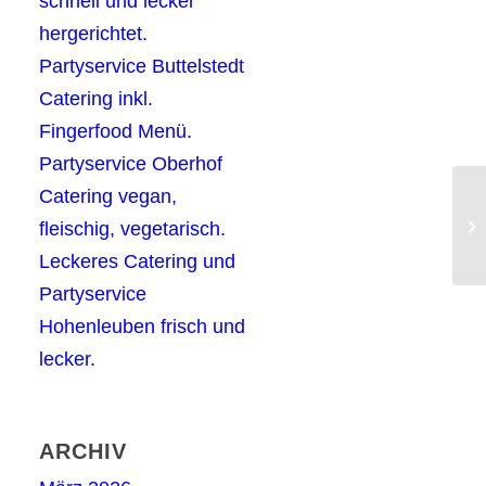
schnell und lecker
hergerichtet.
Partyservice Buttelstedt
Catering inkl.
Fingerfood Menü.
Partyservice Oberhof
Catering vegan,
Bu
fleischig, vegetarisch.
Pa
Leckeres Catering und
Partyservice
Hohenleuben frisch und
lecker.
ARCHIV