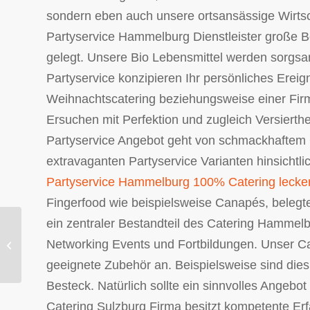
sondern eben auch unsere ortsansässige Wirtsc
Partyservice Hammelburg Dienstleister große Be
gelegt. Unsere Bio Lebensmittel werden sorgsam
Partyservice konzipieren Ihr persönliches Ereign
Weihnachtscatering beziehungsweise einer Firmen
Ersuchen mit Perfektion und zugleich Versierth
Partyservice Angebot geht von schmackhaftem G
extravaganten Partyservice Varianten hinsichtlic
Partyservice Hammelburg 100% Catering lecker 
Fingerfood wie beispielsweise Canapés, beleg
ein zentraler Bestandteil des Catering Hammel
Gourmet Catering und Partyservice
Networking Events und Fortbildungen. Unser Ca
Roding.
geeignete Zubehör an. Beispielsweise sind dies 
Besteck. Natürlich sollte ein sinnvolles Angebot
Catering Sulzburg Firma besitzt kompetente Erf