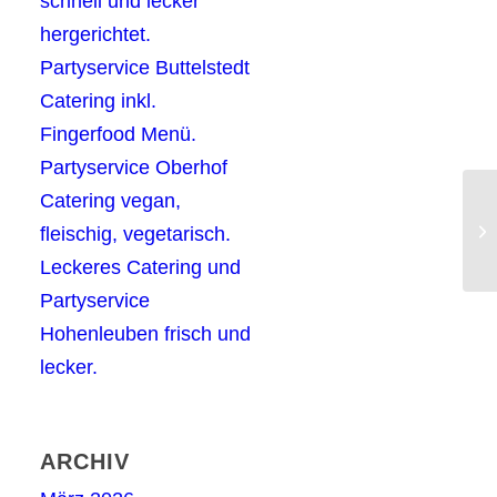
schnell und lecker
hergerichtet.
Partyservice Buttelstedt
Catering inkl.
Fingerfood Menü.
Partyservice Oberhof
Catering vegan,
Pa
Ni
fleischig, vegetarisch.
Vo
Leckeres Catering und
Partyservice
Hohenleuben frisch und
lecker.
ARCHIV