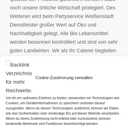
noch unsere örtliche Wirtschaft protegiert. Des
Weiteren wird beim Partyservice Weißenstadt
Dienstleister großer Wert auf Öko und
Nachhaltigkeit gelegt. Alle Bio Lebensmittel
werden besonnen kontrolliert und sind von sehr
guten Landwirten. Wir als Ihr Caterer begleiten
das bevorstehende Geschehnis. Ungeachtet
dessen, ob es sich um Ihr Ostercatering bzw.
einen BBQ handelt, wir sind für Sie da, um all
Cookie-Zustimmung verwalten
Ihre kulinarischen Wünsche mit Perfektion und
Handwerksgeschick umzusetzen. Das
Um dir ein optimales Erlebnis zu bieten, verwenden wir Technologien wie
vielseitige Catering Angebot reicht von
Cookies, um Geräteinformationen zu speichern und/oder darauf
zuzugreifen. Wenn du diesen Technologien zustimmst, können wir Daten
exklusivem BBQ bzw. klassische Menüs bis zu
wie das Surfverhalten oder eindeutige IDs auf dieser Website verarbeiten.
speziellen Catering Ideen für Geschäftsfeiern
Wenn du deine Zustimmung nicht erteilst oder zurückziehst, können
bestimmte Merkmale und Funktionen beeinträchtigt werden.
und auch private Anlässe.
Weißenstadt