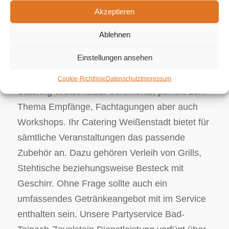
Akzeptieren
Catering und Partyservice 100% mitsamt
Fingerfood Angebot.
Ablehnen
Fingerfood wie zum Beispiel Spießchen, Mini
Einstellungen ansehen
Burger beziehungsweise Mini Frikadellen sind
eben auch zentraler Bestandteil dieses
Cookie-Richtlinie
Datenschutz
Impressum
Catering Weißenstadt Sortiments, perfekt zum
Thema Empfänge, Fachtagungen aber auch
Workshops. Ihr Catering Weißenstadt bietet für
sämtliche Veranstaltungen das passende
Zubehör an. Dazu gehören Verleih von Grills,
Stehtische beziehungsweise Besteck mit
Geschirr. Ohne Frage sollte auch ein
umfassendes Getränkeangebot mit im Service
enthalten sein. Unsere Partyservice Bad-