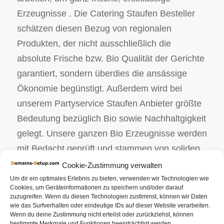
Erzeugnisse . Die Catering Staufen Besteller
schätzen diesen Bezug von regionalen
Produkten, der nicht ausschließlich die
absolute Frische bzw. Bio Qualität der Gerichte
garantiert, sondern überdies die ansässige
Ökonomie begünstigt. Außerdem wird bei
unserem Partyservice Staufen Anbieter größte
Bedeutung bezüglich Bio sowie Nachhaltgigkeit
gelegt. Unsere ganzen Bio Erzeugnisse werden
mit Bedacht geprüft und stammen von soliden
Erzeugern. Wir als Ihr Catering Service
Cookie-Zustimmung verwalten
begleiten das bevorstehende Geschehnis.
Um dir ein optimales Erlebnis zu bieten, verwenden wir Technologien wie
Cookies, um Geräteinformationen zu speichern und/oder darauf
Ungeachtet dessen, ob es sich dabei um das
zuzugreifen. Wenn du diesen Technologien zustimmst, können wir Daten
wie das Surfverhalten oder eindeutige IDs auf dieser Website verarbeiten.
Hochzeitscatering bzw. einen BBQ handelt, Ihr
Wenn du deine Zustimmung nicht erteilst oder zurückziehst, können
Caterer ist da, um alle kulinarischen
bestimmte Merkmale und Funktionen beeinträchtigt werden.