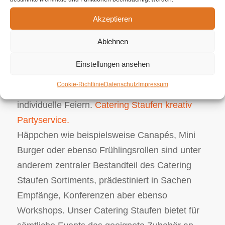
Herausforderungen in Perfektion sowie
Akzeptieren
Handwerksgeschick umzusetzen. Dieses
Ablehnen
umfassende Partyservice Angebot geht von
schmackhaftem Grillcatering oder veganen
Einstellungen ansehen
Menüs bis zu extravaganten Partyservice Ideen
Cookie-Richtlinie
Datenschutz
Impressum
in Bezug auf Firmenevents oder auch
individuelle Feiern.
Catering Staufen kreativ
Partyservice.
Häppchen wie beispielsweise Canapés, Mini
Burger oder ebenso Frühlingsrollen sind unter
anderem zentraler Bestandteil des Catering
Staufen Sortiments, prädestiniert in Sachen
Empfänge, Konferenzen aber ebenso
Workshops. Unser Catering Staufen bietet für