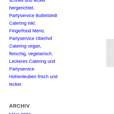
schnell und lecker
hergerichtet.
Partyservice Buttelstedt
Catering inkl.
Fingerfood Menü.
Partyservice Oberhof
Catering vegan,
Ca
fleischig, vegetarisch.
ve
Leckeres Catering und
Partyservice
Hohenleuben frisch und
lecker.
ARCHIV