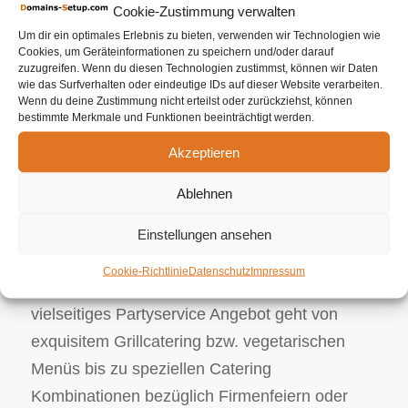
Cookie-Zustimmung verwalten
Unternehmen ein großer Stellenwert bezüglich
Um dir ein optimales Erlebnis zu bieten, verwenden wir Technologien wie
Bio sowie Nachhaltgigkeit gelegt. Unsere
Cookies, um Geräteinformationen zu speichern und/oder darauf
naturbelassenen Lebensmittel werden sehr
zuzugreifen. Wenn du diesen Technologien zustimmst, können wir Daten
wie das Surfverhalten oder eindeutige IDs auf dieser Website verarbeiten.
sorgfältig geprüft und sind von zertifizierten
Wenn du deine Zustimmung nicht erteilst oder zurückziehst, können
bestimmte Merkmale und Funktionen beeinträchtigt werden.
Anbietern. Wir als Ihr Partyservice entwickeln
Ihr persönliches Ereignis. Unabhängig davon,
Akzeptieren
ob es sich um ein Hochzeitscatering
Ablehnen
beziehungsweise ein Firmenevent handelt, wir
als Ihr Caterer sind für Sie da, um all Ihre
Einstellungen ansehen
kulinarischen Herausforderungen mit Perfektion
Cookie-Richtlinie
Datenschutz
Impressum
sowie Versiertheit zu gewährleisten. Unser
vielseitiges Partyservice Angebot geht von
exquisitem Grillcatering bzw. vegetarischen
Menüs bis zu speziellen Catering
Kombinationen bezüglich Firmenfeiern oder