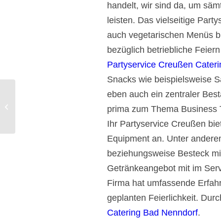
handelt, wir sind da, um säm
leisten. Das vielseitige Par
auch vegetarischen Menüs bi
bezüglich betriebliche Feier
Partyservice Creußen Caterin
Snacks wie beispielsweise S
eben auch ein zentraler Best
Weismain Catering und Partyservice.
prima zum Thema Business T
Ihr Partyservice Creußen biet
Equipment an. Unter anderem
beziehungsweise Besteck mit 
Getränkeangebot mit im Servi
Firma hat umfassende Erfah
geplanten Feierlichkeit. Dur
Catering Bad Nenndorf
.