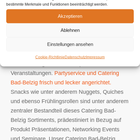
bestimmte Merkmale und Funktionen beeinträchtigt werden.
Sektempfang handelt, wir als Ihr Caterer sind
Akzeptieren
für Sie da, um Ihre kulinarischen Wünsche mit
Bravour und Professionalität zu leisten. Unser
Ablehnen
umfassendes Angebot reicht von exzellentem
Einstellungen ansehen
BBQ bzw. veganen Buffets bis hin zu speziellen
Catering Konzeptionen für betriebliche
Cookie-Richtlinie
Datenschutz
Impressum
Veranstaltungen oder auch persönliche
Veranstaltungen.
Partyservice und Catering
Bad-Belzig frisch und lecker angerichtet.
Snacks wie unter anderem Nuggets, Quiches
und ebenso Frühlingsrollen sind unter anderem
zentraler Bestandteil dieses Catering Bad-
Belzig Sortiments, prädestiniert in Bezug auf
Produkt Präsentationen, Networking Events
und Seminare. Unser Catering Bad-Belzig