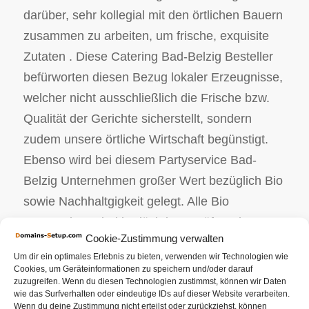
darüber, sehr kollegial mit den örtlichen Bauern
zusammen zu arbeiten, um frische, exquisite
Zutaten . Diese Catering Bad-Belzig Besteller
befürworten diesen Bezug lokaler Erzeugnisse,
welcher nicht ausschließlich die Frische bzw.
Qualität der Gerichte sicherstellt, sondern
zudem unsere örtliche Wirtschaft begünstigt.
Ebenso wird bei diesem Partyservice Bad-
Belzig Unternehmen großer Wert bezüglich Bio
sowie Nachhaltgigkeit gelegt. Alle Bio
Erzeugnisse sind bedächtig geprüft und
Cookie-Zustimmung verwalten
stammen von linientreuen Bauern. Wir als Ihr
Um dir ein optimales Erlebnis zu bieten, verwenden wir Technologien wie
Catering Service arrangieren Ihr persönliches
Cookies, um Geräteinformationen zu speichern und/oder darauf
zuzugreifen. Wenn du diesen Technologien zustimmst, können wir Daten
Geschehnis. Ungeachtet dessen, ob es sich
wie das Surfverhalten oder eindeutige IDs auf dieser Website verarbeiten.
um Ihr Weihnachtscatering bzw. einen
Wenn du deine Zustimmung nicht erteilst oder zurückziehst, können