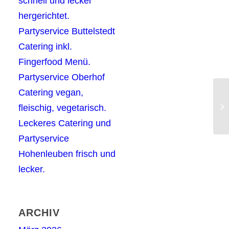
schnell und lecker
hergerichtet.
Partyservice Buttelstedt
Catering inkl.
Fingerfood Menü.
Partyservice Oberhof
Catering vegan,
Ca
fleischig, vegetarisch.
ve
Leckeres Catering und
Partyservice
Hohenleuben frisch und
lecker.
ARCHIV